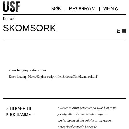
SØK
PROGRAM
MENY
Konsert
SKOMSORK
Tw
Fa
itte
ceb
r
oo
k
www.bergenjazzforum.no
Error loading MacroEngine script (file: SidebarTimeItems.cshtml)
Billetter til arrangementer på USF kjøpes på
TILBAKE TIL
forsalg eller i døren. Se informasjon i
PROGRAMMET
oppføringene til det enkelte arrangement.
Bevegelseshemmede har egne