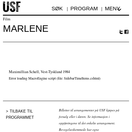
SØK
PROGRAM
MENY
Film
MARLENE
Tw
Fa
itte
ceb
r
oo
k
Maximillian Schell, Vest-Tyskland 1984
Error loading MacroEngine script (file: SidebarTimeItems.cshtml)
Billetter til arrangementer på USF kjøpes på
TILBAKE TIL
forsalg eller i døren. Se informasjon i
PROGRAMMET
oppføringene til det enkelte arrangement.
Bevegelseshemmede har egne