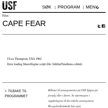
SØK
PROGRAM
MENY
Film
CAPE FEAR
Tw
Fa
itte
ceb
r
oo
k
J.Lee Thompson, USA 1962
Error loading MacroEngine script (file: SidebarTimeItems.cshtml)
Billetter til arrangementer på USF kjøpes på
TILBAKE TIL
forsalg eller i døren. Se informasjon i
PROGRAMMET
oppføringene til det enkelte arrangement.
Bevegelseshemmede har egne