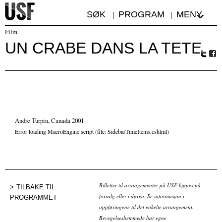
SØK
PROGRAM
MENY
Film
UN CRABE DANS LA TETE
Tw
Fa
itte
ceb
r
oo
k
Andre Turpin, Canada 2001
Error loading MacroEngine script (file: SidebarTimeItems.cshtml)
Billetter til arrangementer på USF kjøpes på
TILBAKE TIL
forsalg eller i døren. Se informasjon i
PROGRAMMET
oppføringene til det enkelte arrangement.
Bevegelseshemmede har egne