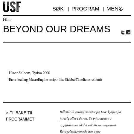
SØK
PROGRAM
MENY
Film
BEYOND OUR DREAMS
Tw
Fa
itte
ceb
r
oo
k
Hiner Saleem, Tyrkia 2000
Error loading MacroEngine script (file: SidebarTimeItems.cshtml)
Billetter til arrangementer på USF kjøpes på
TILBAKE TIL
forsalg eller i døren. Se informasjon i
PROGRAMMET
oppføringene til det enkelte arrangement.
Bevegelseshemmede har egne