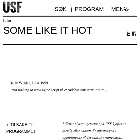
SØK
PROGRAM
MENY
Film
SOME LIKE IT HOT
Tw
Fa
itte
ceb
r
oo
k
Billy Wilder, USA 1959
Error loading MacroEngine script (file: SidebarTimeItems.cshtml)
Billetter til arrangementer på USF kjøpes på
TILBAKE TIL
forsalg eller i døren. Se informasjon i
PROGRAMMET
oppføringene til det enkelte arrangement.